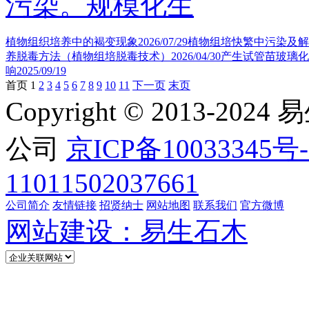
污染。规模化生
植物组织培养中的褐变现象
2026/07/29
植物组培快繁中污染及解
养脱毒方法（植物组培脱毒技术）
2026/04/30
产生试管苗玻璃化
响
2025/09/19
首页
1
2
3
4
5
6
7
8
9
10
11
下一页
末页
Copyright © 2013
公司
京ICP备10033345号-
11011502037661
公司简介
友情链接
招贤纳士
网站地图
联系我们
官方微博
网站建设：易生石木